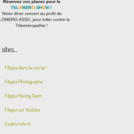
Réservez vos places pour le
TEL
O
MER
O
-SH
O
W !
Notre dîner concert au profit de
LOMERO-ASSO, pour lutter contre la
Téloméropathie !
sites...
Filippix dans la course !
Filippix Photographe
Filippix Racing Team
Filippix sur YouTube
Cookncrohn.fr