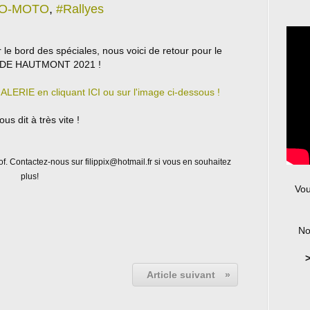
UTO-MOTO
,
#Rallyes
e bord des spéciales, nous voici de retour pour le
DE HAUTMONT 2021 !
LERIE en cliquant ICI ou sur l'image ci-dessous !
us dit à très vite !
of. Contactez-nous sur filippix@hotmail.fr si vous en souhaitez
plus!
Vou
No
>
Article suivant
»