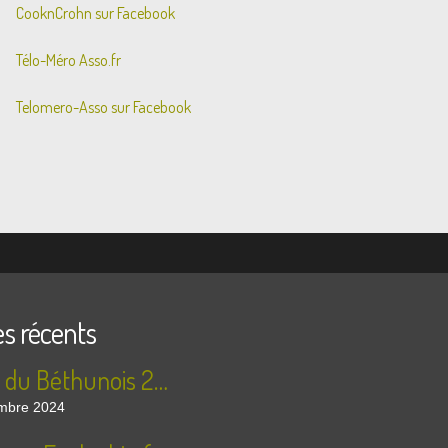
CooknCrohn sur Facebook
Télo-Méro Asso.fr
Telomero-Asso sur Facebook
es récents
Rallye du Béthunois 2024 - les photos !
mbre 2024