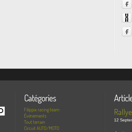
Catégories
Articl
Filippix racing team
Événements
12 Septe
Tout terrain
Circuit AUTO/MOTO