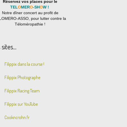
Réservez vos places pour le
TEL
O
MER
O
-SH
O
W !
Notre dîner concert au profit de
LOMERO-ASSO, pour lutter contre la
Téloméropathie !
sites...
Filippix dans la course !
Filippix Photographe
Filippix Racing Team
Filippix sur YouTube
Cookncrohn.fr