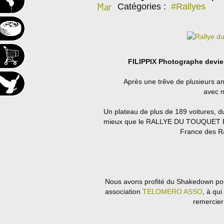
Mar
Catégories :
#Rallyes
FILIPPIX Photographe devie
Après une trêve de plusieurs a
avec n
Un plateau de plus de 189 voitures, du
mieux que le RALLYE DU TOUQUET Pa
France des Ra
Nous avons profité du Shakedown pou
association
TELOMERO ASSO
, à qu
remercie