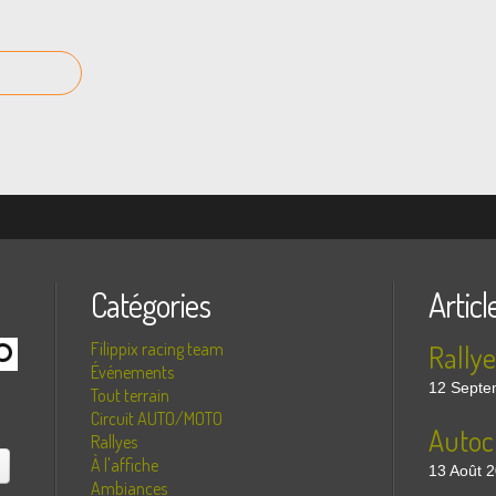
Catégories
Articl
Filippix racing team
Événements
12 Septe
Tout terrain
Circuit AUTO/MOTO
Rallyes
À l'affiche
13 Août 
Ambiances