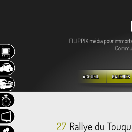
FILIPPIX média pour immortali
Communi
ACCUEIL
GALERIES
27
Rallye du Touq