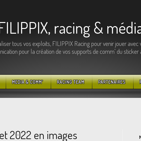
FILIPPIX, racing & médi
ser tous vos exploits, FILIPPIX Racing pour venir jouer avec 
cation pour la création de vos supports de comm' du sticker au
MEDIA & COMM'
RACING TEAM
PARTENAIRES
uet 2022 en images