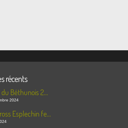
es récents
Rallye du Béthunois 2024 - les photos !
mbre 2024
Autocross Esplechin festi 2024 - les photos
2024