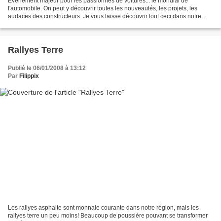
Evenement majeur pour les passionnés de voitures... le mondial de
l'automobile. On peut y découvrir toutes les nouveautés, les projets, les
audaces des constructeurs. Je vous laisse découvrir tout ceci dans notre
galerie. Pour certaines, ce ne sont plus...
Rallyes Terre
Publié le 06/01/2008 à 13:12
Par
Filippix
Les rallyes asphalte sont monnaie courante dans notre région, mais les
rallyes terre un peu moins! Beaucoup de poussière pouvant se transformer