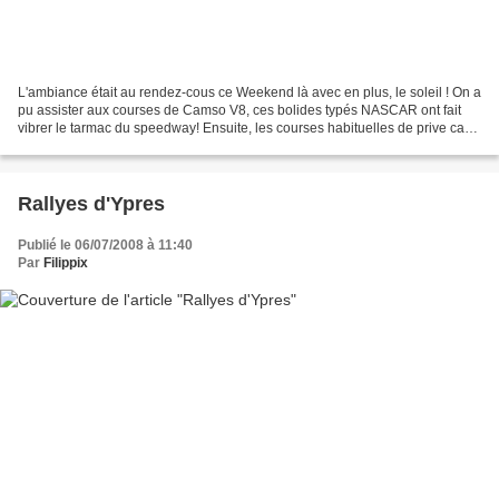
L'ambiance était au rendez-cous ce Weekend là avec en plus, le soleil ! On a
pu assister aux courses de Camso V8, ces bolides typés NASCAR ont fait
vibrer le tarmac du speedway! Ensuite, les courses habituelles de prive car
et Bangerstox... mais petit...
Rallyes d'Ypres
Publié le 06/07/2008 à 11:40
Par
Filippix