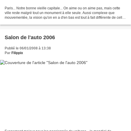
Paris... Notre bonne vieille capitale... On aime ou on aime pas, mais cette
ville reste malgré tout un monument à elle seule. Aussi complexe que
mouvementée, la vision qu'on en a d'en bas est tout à fait différente de celle
qu'on peut en avoir d'en haut......
Salon de l'auto 2006
Publié le 06/01/2008 à 13:38
Par
Filippix