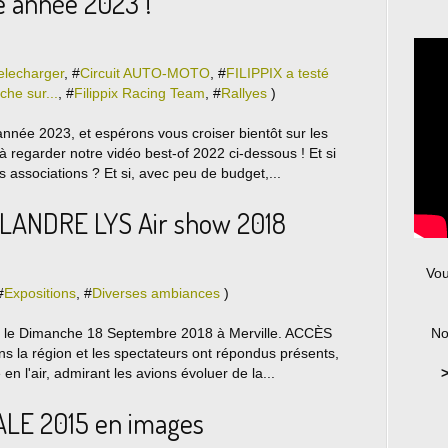
 année 2023 !
elecharger
, #
Circuit AUTO-MOTO
, #
FILIPPIX a testé
iche sur...
, #
Filippix Racing Team
, #
Rallyes
)
nnée 2023, et espérons vous croiser bientôt sur les
 à regarder notre vidéo best-of 2022 ci-dessous ! Et si
s associations ? Et si, avec peu de budget,...
FLANDRE LYS Air show 2018
Vou
#
Expositions
, #
Diverses ambiances
)
eu le Dimanche 18 Septembre 2018 à Merville. ACCÈS
No
 la région et les spectateurs ont répondus présents,
en l'air, admirant les avions évoluer de la...
>
E 2015 en images