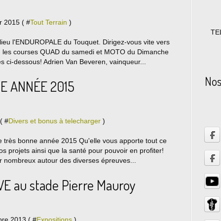
r 2015 ( #
Tout Terrain
)
TE
lieu l'ENDUROPALE du Touquet. Dirigez-vous vite vers
aud les courses QUAD du samedi et MOTO du Dimanche
es ci-dessous! Adrien Van Beveren, vainqueur...
Nos 
E ANNÉE 2015
( #
Divers et bonus à telecharger
)
e très bonne année 2015 Qu'elle vous apporte tout ce
s projets ainsi que la santé pour pouvoir en profiter!
r nombreux autour des diverses épreuves...
E au stade Pierre Mauroy
re 2013 ( #
Expositions
)