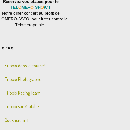
Réservez vos places pour le
TEL
O
MER
O
-SH
O
W !
Notre dîner concert au profit de
LOMERO-ASSO, pour lutter contre la
Téloméropathie !
sites...
Filippix dans la course !
Filippix Photographe
Filippix Racing Team
Filippix sur YouTube
Cookncrohn.fr