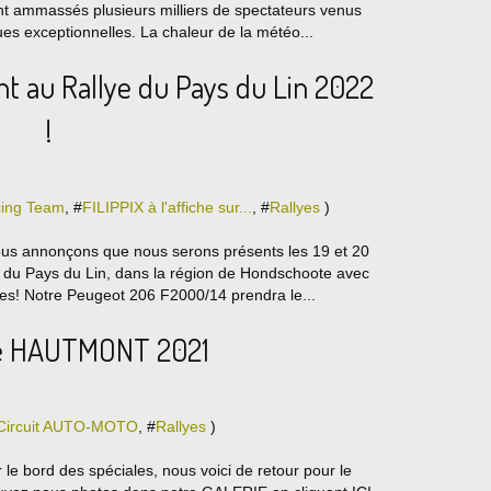
nt ammassés plusieurs milliers de spectateurs venus
ques exceptionnelles. La chaleur de la météo...
t au Rallye du Pays du Lin 2022
!
cing Team
, #
FILIPPIX à l'affiche sur...
, #
Rallyes
)
vous annonçons que nous serons présents les 19 et 20
l du Pays du Lin, dans la région de Hondschoote avec
es! Notre Peugeot 206 F2000/14 prendra le...
e HAUTMONT 2021
Circuit AUTO-MOTO
, #
Rallyes
)
e bord des spéciales, nous voici de retour pour le