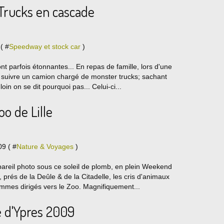
Trucks en cascade
( #
Speedway et stock car
)
ont parfois étonnantes... En repas de famille, lors d'une
à suivre un camion chargé de monster trucks; sachant
oin on se dit pourquoi pas... Celui-ci...
oo de Lille
9 ( #
Nature & Voyages
)
ppareil photo sous ce soleil de plomb, en plein Weekend
 prés de la Deûle & de la Citadelle, les cris d'animaux
mmes dirigés vers le Zoo. Magnifiquement...
e d'Ypres 2009